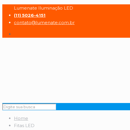
Lumenate Iluminação LED
(11) 5026-4151
contato@lumenate.com.br
Home
Fitas LED