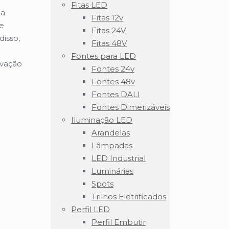
Fitas LED
ma
Fitas 12v
de
Fitas 24V
disso,
Fitas 48V
Fontes para LED
ovação
Fontes 24v
Fontes 48v
Fontes DALI
Fontes Dimerizáveis
Iluminação LED
Arandelas
Lâmpadas
LED Industrial
Luminárias
Spots
Trilhos Eletrificados
Perfil LED
Perfil Embutir